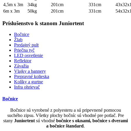
4,5m x 3m
34kg
201cm
331cm
43x32x
6m x 3m
50kg
201cm
331cm
54x32x
Príslušenstvo k stanom Juniortent
Bočnice
Žlab
Predajný pult
Priečna tyč
LED osvetlenie
Reflektor
Závažia
Vlajky a bannery
Prepravné kolieska
Kolíky a gurtne
Infra ohrievač
Bočnice
Bočnice sú vyrobené z polyesteru a sú pripevnené pomocou
suchého zipsu. Všetky plochy bočníc sú vhodné pre potlač. Pre
stany
Juniortent
sú vhodné
bočnice s oknami, bočnice s dverami
a bočnice štandard
.