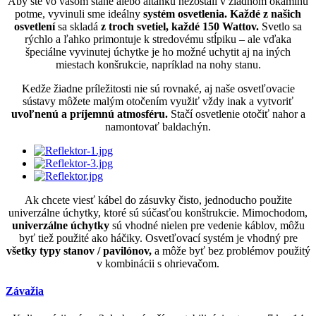
Aby ste vo vašom stane alebo altánku nezostali v žiadnom okamihu
potme, vyvinuli sme ideálny
systém osvetlenia. Každé z našich
osvetlení
sa skladá
z troch svetiel, každé 150 Wattov.
Svetlo sa
rýchlo a ľahko primontuje k stredovému stĺpiku – ale vďaka
špeciálne vyvinutej úchytke je ho možné uchytit aj na iných
miestach konšrukcie, napríklad na nohy stanu.
Kedže žiadne príležitosti nie sú rovnaké, aj naše osvetľovacie
sústavy môžete malým otočením využiť vždy inak a vytvoriť
uvoľnenú a príjemnú atmosféru.
Stačí osvetlenie otočiť nahor a
namontovať baldachýn.
Ak chcete viesť kábel do zásuvky čisto, jednoducho použite
univerzálne úchytky, ktoré sú súčasťou konštrukcie. Mimochodom,
univerzálne úchytky
sú vhodné nielen pre vedenie káblov, môžu
byť tiež použité ako háčiky. Osvetľovací systém je vhodný pre
všetky typy stanov / pavilónov,
a môže byť bez problémov použitý
v kombinácii s ohrievačom.
Závažia