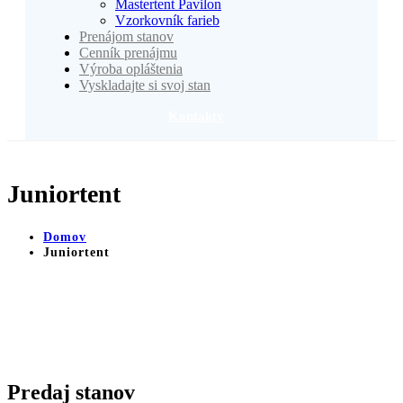
Mastertent Pavilon
Vzorkovník farieb
Prenájom stanov
Cenník prenájmu
Výroba opláštenia
Vyskladajte si svoj stan
Kontakty
Juniortent
Domov
Juniortent
Predaj stanov