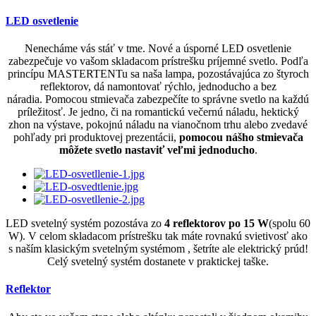
LED osvetlenie
Nenecháme vás stáť v tme. Nové a úsporné LED osvetlenie
zabezpečuje vo vašom skladacom prístrešku príjemné svetlo. Podľa
princípu MASTERTENTu sa naša lampa, pozostávajúca zo štyroch
reflektorov, dá namontovať rýchlo, jednoducho a bez
náradia. Pomocou stmievača zabezpečíte to správne svetlo na každú
príležitosť. Je jedno, či na romantickú večernú náladu, hektický
zhon na výstave, pokojnú náladu na vianočnom trhu alebo zvedavé
pohľady pri produktovej prezentácii,
pomocou nášho stmievača
môžete svetlo nastaviť veľmi jednoducho
.
LED svetelný systém pozostáva zo
4 reflektorov po 15 W
(spolu 60
W). V celom skladacom prístrešku tak máte rovnakú svietivosť ako
s naším klasickým svetelným systémom , šetríte ale elektrický prúd!
Celý svetelný systém dostanete v praktickej taške.
Reflektor