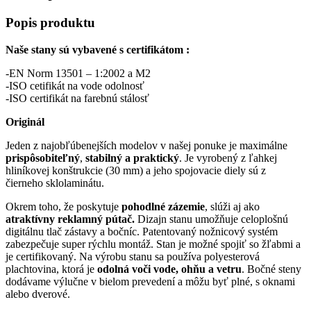
Popis produktu
Naše stany sú vybavené s certifikátom :
-EN Norm 13501 – 1:2002 a M2
-ISO cetifikát na vode odolnosť
-ISO certifikát na farebnú stálosť
Originál
Jeden z najobľúbenejších modelov v našej ponuke je maximálne
prispôsobiteľný
,
stabilný a praktický
. Je vyrobený z ľahkej
hliníkovej konštrukcie (30 mm) a jeho spojovacie diely sú z
čierneho sklolaminátu.
Okrem toho, že poskytuje
pohodlné zázemie
, slúži aj ako
atraktívny reklamný pútač.
Dizajn stanu umožňuje celoplošnú
digitálnu tlač zástavy a bočníc. Patentovaný nožnicový systém
zabezpečuje super rýchlu montáž. Stan je možné spojiť so žľabmi a
je certifikovaný. Na výrobu stanu sa používa polyesterová
plachtovina, ktorá je
odolná voči vode, ohňu a vetru
. Bočné steny
dodávame výlučne v bielom prevedení a môžu byť plné, s oknami
alebo dverové.