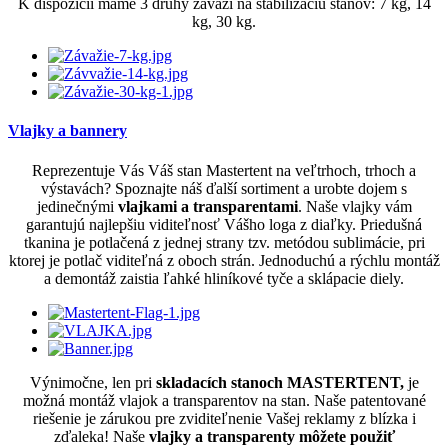
K dispozícii máme 3 druhy závaží na stabilizáciu stanov: 7 kg, 14
kg, 30 kg.
Vlajky a bannery
Reprezentuje Vás Váš stan Mastertent na veľtrhoch, trhoch a
výstavách? Spoznajte náš ďalší sortiment a urobte dojem s
jedinečnými
vlajkami a transparentami
. Naše vlajky vám
garantujú najlepšiu viditeľnosť Vášho loga z diaľky. Priedušná
tkanina je potlačená z jednej strany tzv. metódou sublimácie, pri
ktorej je potlač viditeľná z oboch strán. Jednoduchú a rýchlu montáž
a demontáž zaistia ľahké hliníkové tyče a sklápacie diely.
Výnimočne, len pri
skladacích stanoch MASTERTENT,
je
možná montáž vlajok a transparentov na stan. Naše patentované
riešenie je zárukou pre zviditeľnenie Vašej reklamy z blízka i
zďaleka! Naše
vlajky a transparenty môžete použiť