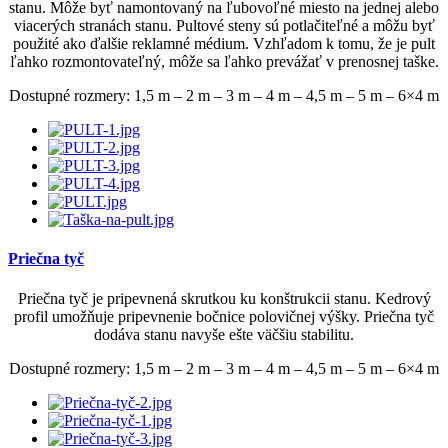
stanu. Môže byť namontovaný na ľubovoľné miesto na jednej alebo
viacerých stranách stanu. Pultové steny sú potlačiteľné a môžu byť
použité ako ďalšie reklamné médium. Vzhľadom k tomu, že je pult
ľahko rozmontovateľný, môže sa ľahko prevážať v prenosnej taške.
Dostupné rozmery: 1,5 m – 2 m – 3 m – 4 m – 4,5 m – 5 m – 6×4 m
Priečna tyč
Priečna tyč je pripevnená skrutkou ku konštrukcii stanu. Kedrový
profil umožňuje pripevnenie bočnice polovičnej výšky. Priečna tyč
dodáva stanu navyše ešte väčšiu stabilitu.
Dostupné rozmery: 1,5 m – 2 m – 3 m – 4 m – 4,5 m – 5 m – 6×4 m