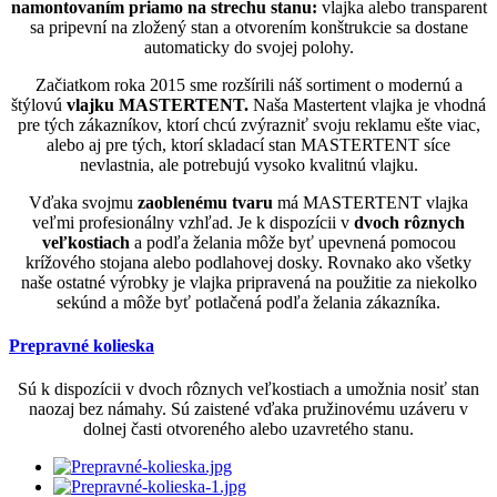
namontovaním priamo na strechu stanu:
vlajka alebo transparent
sa pripevní na zložený stan a otvorením konštrukcie sa dostane
automaticky do svojej polohy.
Začiatkom roka 2015 sme rozšírili náš sortiment o modernú a
štýlovú
vlajku MASTERTENT.
Naša Mastertent vlajka je vhodná
pre tých zákazníkov, ktorí chcú zvýrazniť svoju reklamu ešte viac,
alebo aj pre tých, ktorí skladací stan MASTERTENT síce
nevlastnia, ale potrebujú vysoko kvalitnú vlajku.
Vďaka svojmu
zaoblenému tvaru
má MASTERTENT vlajka
veľmi profesionálny vzhľad. Je k dispozícii v
dvoch rôznych
veľkostiach
a podľa želania môže byť upevnená pomocou
krížového stojana alebo podlahovej dosky. Rovnako ako všetky
naše ostatné výrobky je vlajka pripravená na použitie za niekolko
sekúnd a môže byť potlačená podľa želania zákazníka.
Prepravné kolieska
Sú k dispozícii v dvoch rôznych veľkostiach a umožnia nosiť stan
naozaj bez námahy. Sú zaistené vďaka pružinovému uzáveru v
dolnej časti otvoreného alebo uzavretého stanu.