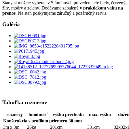
Stany si môžete vyberať v 5 farebných prevedeniach: biely, červený,
žltý, modrý a zelený. Dodávame zabalený
v praktickom vaku na
prenos
. Na stan poskytujeme záručný a pozáručný servis.
Galéria
Tabuľka rozmerov
rozmery
hmotnosť
výška prechodu
max. výška
zlože
Konštrukcia s profilom priemeru 30 mm
3m x 3m
26kg
201cm
331cm
32x32x