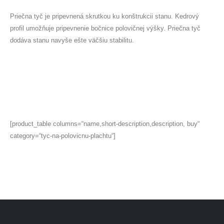
Priečna tyč je pripevnená skrutkou ku konštrukcii stanu. Kedrový
profil umožňuje pripevnenie bočnice polovičnej výšky. Priečna tyč
dodáva stanu navyše ešte väčšiu stabilitu.
[product_table columns=“name,short-description,description, buy“
category=“tyc-na-polovicnu-plachtu“]