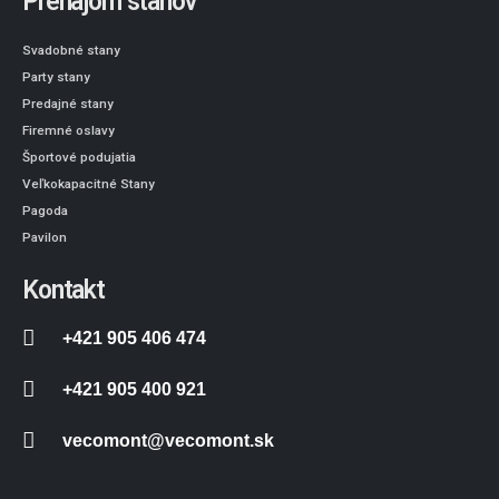
Prenájom stanov
Svadobné stany
Party stany
Predajné stany
Firemné oslavy
Športové podujatia
Veľkokapacitné Stany
Pagoda
Pavilon
Kontakt
+421 905 406 474
+421 905 400 921
vecomont@vecomont.sk